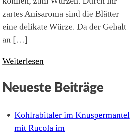
können, zum Würzen. Durch ihr
zartes Anisaroma sind die Blätter
eine delikate Würze. Da der Gehalt
an […]
Estragonessig
Weiterlesen
einfach
Neueste Beiträge
selbst
gemacht
Kohlrabitaler im Knuspermantel
mit Rucola im