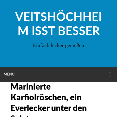
Zum
Inhalt
VEITSHÖCHHEI
springen
M ISST BESSER
Einfach lecker genießen
O
OPEN
MENÜ
S
F
Marinierte
MENU
Karfiolröschen, ein
Everlecker unter den