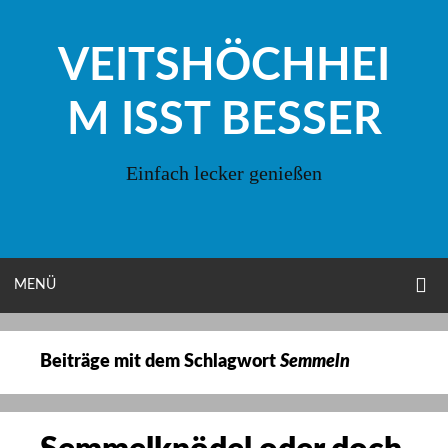
Zum
Inhalt
VEITSHÖCHHEI
springen
M ISST BESSER
Einfach lecker genießen
O
OPEN
MENÜ
S
F
MENU
Beiträge mit dem Schlagwort
Semmeln