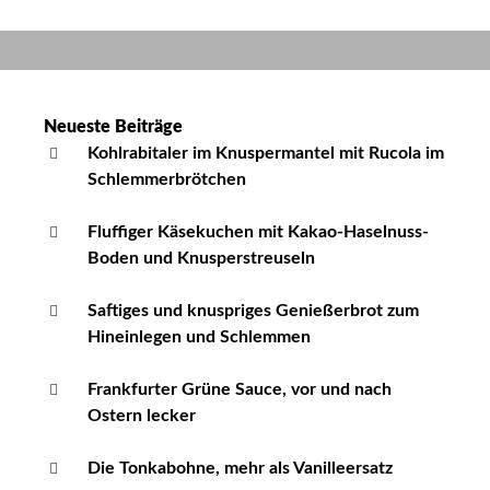
gemeine
Brötchen
und
seine
1001
Neueste Beiträge
Namen
Kohlrabitaler im Knuspermantel mit Rucola im
Schlemmerbrötchen
Fluffiger Käsekuchen mit Kakao-Haselnuss-
Boden und Knusperstreuseln
Saftiges und knuspriges Genießerbrot zum
Hineinlegen und Schlemmen
Frankfurter Grüne Sauce, vor und nach
Ostern lecker
Die Tonkabohne, mehr als Vanilleersatz